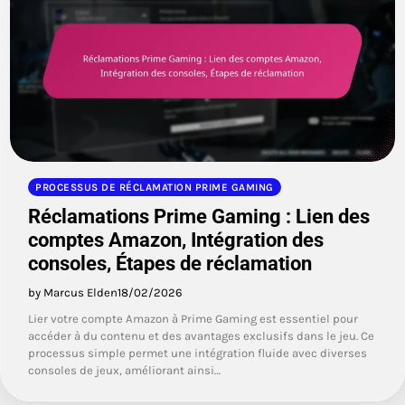
PROCESSUS DE RÉCLAMATION PRIME GAMING
Réclamations Prime Gaming : Lien des
comptes Amazon, Intégration des
consoles, Étapes de réclamation
by Marcus Elden
18/02/2026
Lier votre compte Amazon à Prime Gaming est essentiel pour
accéder à du contenu et des avantages exclusifs dans le jeu. Ce
processus simple permet une intégration fluide avec diverses
consoles de jeux, améliorant ainsi…