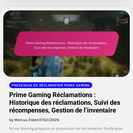
PROCESSUS DE RÉCLAMATION PRIME GAMING
Prime Gaming Réclamations :
Historique des réclamations, Suivi des
récompenses, Gestion de l’inventaire
by Marcus Elden
17/02/2026
Prime Gaming propose un processus de réclamation fluide pour