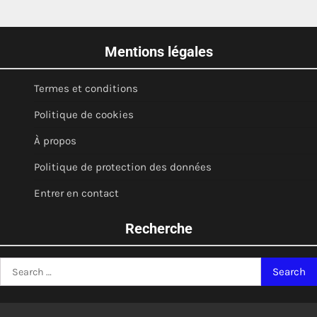
Mentions légales
Termes et conditions
Politique de cookies
À propos
Politique de protection des données
Entrer en contact
Recherche
Search
for: