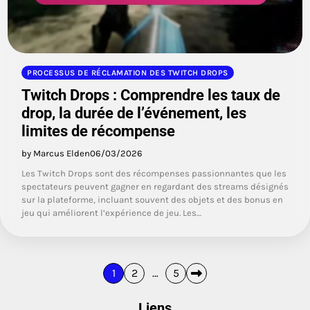
PROCESSUS DE RÉCLAMATION DES TWITCH DROPS
Twitch Drops : Comprendre les taux de
drop, la durée de l’événement, les
limites de récompense
by Marcus Elden
06/03/2026
Les Twitch Drops sont des récompenses passionnantes que les
spectateurs peuvent gagner en regardant des streams désignés
sur la plateforme, incluant souvent des objets et des bonus en
jeu qui améliorent l’expérience de jeu. Les…
Posts
1
2
…
5
pagination
Liens