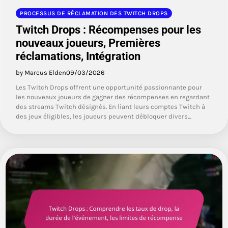
PROCESSUS DE RÉCLAMATION DES TWITCH DROPS
Twitch Drops : Récompenses pour les
nouveaux joueurs, Premières
réclamations, Intégration
by Marcus Elden
09/03/2026
Les Twitch Drops offrent une opportunité passionnante pour
les nouveaux joueurs de gagner des récompenses en regardant
des streams Twitch désignés. En liant leurs comptes Twitch à
des jeux éligibles, les joueurs peuvent débloquer divers…