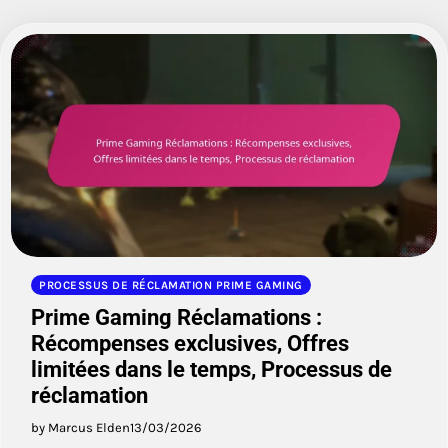
PROCESSUS DE RÉCLAMATION PRIME GAMING
Prime Gaming Réclamations :
Récompenses exclusives, Offres
limitées dans le temps, Processus de
réclamation
by Marcus Elden
13/03/2026