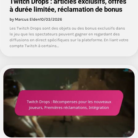
Twitch Drops : articles exclusifs, offres
à durée limitée, réclamation de bonus
by Marcus Elden
10/03/2026
Les Twitch Drops sont des objets ou des bonus exclusifs dans
le jeu que les spectateurs peuvent gagner en regardant des
diffusions en direct spécifiques sur la plateforme. En liant votre
compte Twitch à certains…