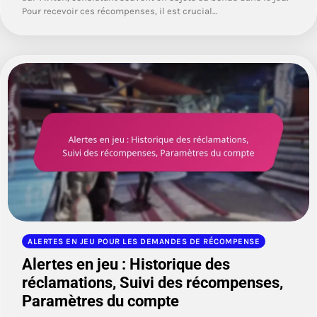
Pour recevoir ces récompenses, il est crucial…
ALERTES EN JEU POUR LES DEMANDES DE RÉCOMPENSE
Alertes en jeu : Historique des
réclamations, Suivi des récompenses,
Paramètres du compte