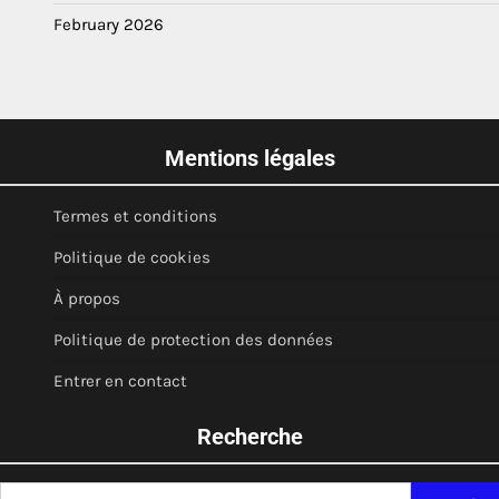
February 2026
Mentions légales
Termes et conditions
Politique de cookies
À propos
Politique de protection des données
Entrer en contact
Recherche
Search