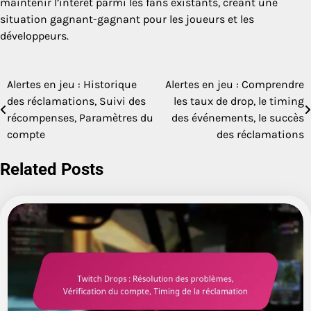
maintenir l’intérêt parmi les fans existants, créant une
situation gagnant-gagnant pour les joueurs et les
développeurs.
Alertes en jeu : Historique
Alertes en jeu : Comprendre
Post
des réclamations, Suivi des
les taux de drop, le timing
navigation
récompenses, Paramètres du
des événements, le succès
compte
des réclamations
Related Posts