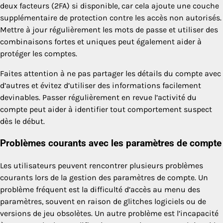
deux facteurs (2FA) si disponible, car cela ajoute une couche
supplémentaire de protection contre les accès non autorisés.
Mettre à jour régulièrement les mots de passe et utiliser des
combinaisons fortes et uniques peut également aider à
protéger les comptes.
Faites attention à ne pas partager les détails du compte avec
d’autres et évitez d’utiliser des informations facilement
devinables. Passer régulièrement en revue l’activité du
compte peut aider à identifier tout comportement suspect
dès le début.
Problèmes courants avec les paramètres de compte
Les utilisateurs peuvent rencontrer plusieurs problèmes
courants lors de la gestion des paramètres de compte. Un
problème fréquent est la difficulté d’accès au menu des
paramètres, souvent en raison de glitches logiciels ou de
versions de jeu obsolètes. Un autre problème est l’incapacité