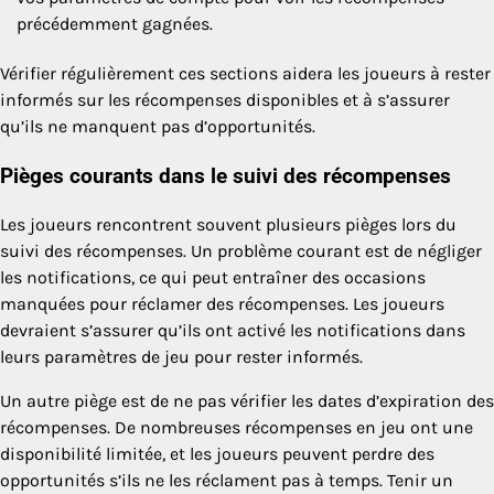
précédemment gagnées.
Vérifier régulièrement ces sections aidera les joueurs à rester
informés sur les récompenses disponibles et à s’assurer
qu’ils ne manquent pas d’opportunités.
Pièges courants dans le suivi des récompenses
Les joueurs rencontrent souvent plusieurs pièges lors du
suivi des récompenses. Un problème courant est de négliger
les notifications, ce qui peut entraîner des occasions
manquées pour réclamer des récompenses. Les joueurs
devraient s’assurer qu’ils ont activé les notifications dans
leurs paramètres de jeu pour rester informés.
Un autre piège est de ne pas vérifier les dates d’expiration des
récompenses. De nombreuses récompenses en jeu ont une
disponibilité limitée, et les joueurs peuvent perdre des
opportunités s’ils ne les réclament pas à temps. Tenir un