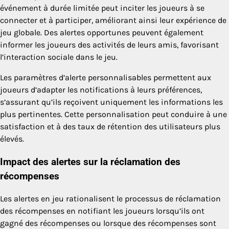
événement à durée limitée peut inciter les joueurs à se
connecter et à participer, améliorant ainsi leur expérience de
jeu globale. Des alertes opportunes peuvent également
informer les joueurs des activités de leurs amis, favorisant
l’interaction sociale dans le jeu.
Les paramètres d’alerte personnalisables permettent aux
joueurs d’adapter les notifications à leurs préférences,
s’assurant qu’ils reçoivent uniquement les informations les
plus pertinentes. Cette personnalisation peut conduire à une
satisfaction et à des taux de rétention des utilisateurs plus
élevés.
Impact des alertes sur la réclamation des
récompenses
Les alertes en jeu rationalisent le processus de réclamation
des récompenses en notifiant les joueurs lorsqu’ils ont
gagné des récompenses ou lorsque des récompenses sont