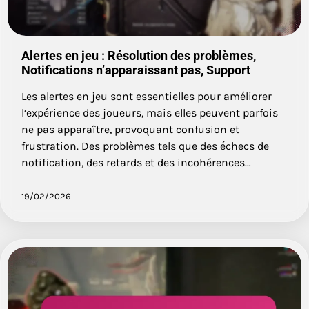
Alertes en jeu : Résolution des problèmes,
Notifications n’apparaissant pas, Support
Les alertes en jeu sont essentielles pour améliorer
l’expérience des joueurs, mais elles peuvent parfois
ne pas apparaître, provoquant confusion et
frustration. Des problèmes tels que des échecs de
notification, des retards et des incohérences…
19/02/2026