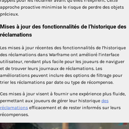
rappels pour les réclamer avant qu’elles n’expirent. Cette
approche proactive minimise le risque de perdre des objets
précieux.
Mises à jour des fonctionnalités de l’historique des
réclamations
Les mises à jour récentes des fonctionnalités de l’historique
des réclamations dans Warframe ont amélioré l’interface
utilisateur, rendant plus facile pour les joueurs de naviguer
et de trouver leurs journaux de réclamations. Les
améliorations peuvent inclure des options de filtrage pour
trier les réclamations par date ou type de récompense.
Ces mises à jour visent à fournir une expérience plus fluide,
permettant aux joueurs de gérer leur historique
des
réclamations
efficacement et de rester informés sur leurs
récompenses.