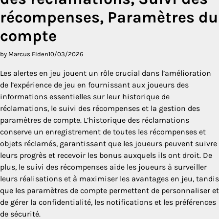
récompenses, Paramètres du
compte
by Marcus Elden
10/03/2026
Les alertes en jeu jouent un rôle crucial dans l’amélioration
de l’expérience de jeu en fournissant aux joueurs des
informations essentielles sur leur historique de
réclamations, le suivi des récompenses et la gestion des
paramètres de compte. L’historique des réclamations
conserve un enregistrement de toutes les récompenses et
objets réclamés, garantissant que les joueurs peuvent suivre
leurs progrès et recevoir les bonus auxquels ils ont droit. De
plus, le suivi des récompenses aide les joueurs à surveiller
leurs réalisations et à maximiser les avantages en jeu, tandis
que les paramètres de compte permettent de personnaliser et
de gérer la confidentialité, les notifications et les préférences
de sécurité.