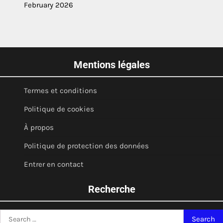
February 2026
Mentions légales
Termes et conditions
Politique de cookies
À propos
Politique de protection des données
Entrer en contact
Recherche
Search