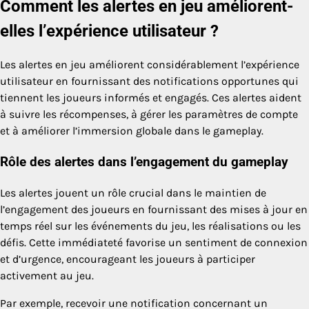
Comment les alertes en jeu améliorent-
elles l’expérience utilisateur ?
Les alertes en jeu améliorent considérablement l’expérience
utilisateur en fournissant des notifications opportunes qui
tiennent les joueurs informés et engagés. Ces alertes aident
à suivre les récompenses, à gérer les paramètres de compte
et à améliorer l’immersion globale dans le gameplay.
Rôle des alertes dans l’engagement du gameplay
Les alertes jouent un rôle crucial dans le maintien de
l’engagement des joueurs en fournissant des mises à jour en
temps réel sur les événements du jeu, les réalisations ou les
défis. Cette immédiateté favorise un sentiment de connexion
et d’urgence, encourageant les joueurs à participer
activement au jeu.
Par exemple, recevoir une notification concernant un