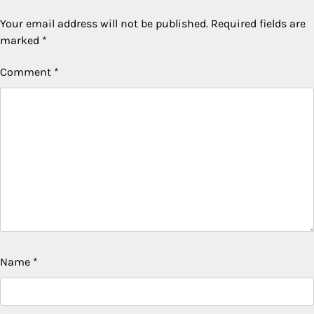
Your email address will not be published.
Required fields are
marked
*
Comment
*
Name
*