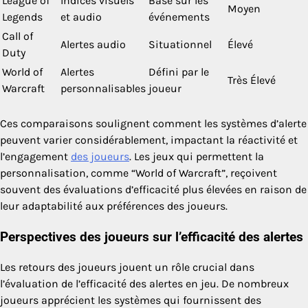
League of
Indices visuels
Basé sur les
Moyen
Legends
et audio
événements
Call of
Alertes audio
Situationnel
Élevé
Duty
World of
Alertes
Défini par le
Très Élevé
Warcraft
personnalisables
joueur
Ces comparaisons soulignent comment les systèmes d’alerte
peuvent varier considérablement, impactant la réactivité et
l’engagement
des joueurs
. Les jeux qui permettent la
personnalisation, comme “World of Warcraft”, reçoivent
souvent des évaluations d’efficacité plus élevées en raison de
leur adaptabilité aux préférences des joueurs.
Perspectives des joueurs sur l’efficacité des alertes
Les retours des joueurs jouent un rôle crucial dans
l’évaluation de l’efficacité des alertes en jeu. De nombreux
joueurs apprécient les systèmes qui fournissent des