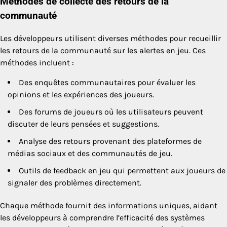
Méthodes de collecte des retours de la
communauté
Les développeurs utilisent diverses méthodes pour recueillir
les retours de la communauté sur les alertes en jeu. Ces
méthodes incluent :
Des enquêtes communautaires pour évaluer les
opinions et les expériences des joueurs.
Des forums de joueurs où les utilisateurs peuvent
discuter de leurs pensées et suggestions.
Analyse des retours provenant des plateformes de
médias sociaux et des communautés de jeu.
Outils de feedback en jeu qui permettent aux joueurs de
signaler des problèmes directement.
Chaque méthode fournit des informations uniques, aidant
les développeurs à comprendre l’efficacité des systèmes