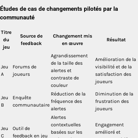
Études de cas de changements pilotés par la
communauté
Titre
Source de
Changement mis
du
Résultat
feedback
en œuvre
jeu
Agrandissement
Amélioration de la
de la taille des
Jeu
Forums de
visibilité et de la
alertes et
A
joueurs
satisfaction des
contraste de
joueurs
couleur
Réduction de la
Diminution de la
Jeu
Enquête
fréquence des
frustration des
B
communautaire
alertes
joueurs
Alertes
contextuelles
Engagement
Jeu
Outil de
basées sur les
amélioré et
C
feedback en jeu