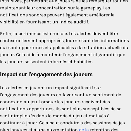
intrusives, permettant aux joueurs de les remarquer tout en
maintenant leur concentration sur le gameplay. Les
notifications sonores peuvent également améliorer la
visibilité en fournissant un indice auditif.
Enfin, la pertinence est cruciale. Les alertes doivent être
contextuellement appropriées, fournissant des informations
qui sont opportunes et applicables à la situation actuelle du
joueur. Cela aide à maintenir l’engagement et garantit que
les joueurs se sentent informés et habilités.
Impact sur l’engagement des joueurs
Les alertes en jeu ont un impact significatif sur
l’engagement des joueurs en favorisant un sentiment de
connexion au jeu. Lorsque les joueurs reçoivent des
notifications opportunes, ils sont plus susceptibles de se
sentir impliqués dans le monde du jeu et motivés à
continuer à jouer. Cela peut conduire à des sessions de jeu
plus longues et à une augmentation
de la
rétention des