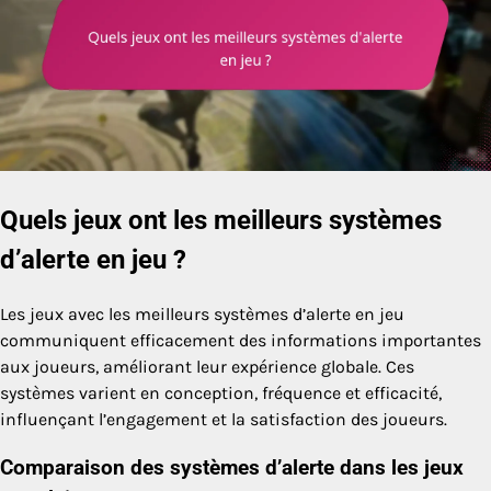
Quels jeux ont les meilleurs systèmes
d’alerte en jeu ?
Les jeux avec les meilleurs systèmes d’alerte en jeu
communiquent efficacement des informations importantes
aux joueurs, améliorant leur expérience globale. Ces
systèmes varient en conception, fréquence et efficacité,
influençant l’engagement et la satisfaction des joueurs.
Comparaison des systèmes d’alerte dans les jeux