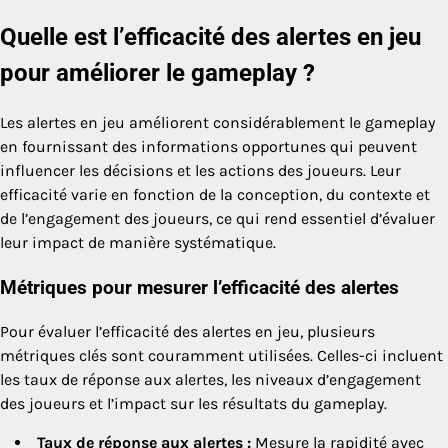
Quelle est l’efficacité des alertes en jeu
pour améliorer le gameplay ?
Les alertes en jeu améliorent considérablement le gameplay
en fournissant des informations opportunes qui peuvent
influencer les décisions et les actions des joueurs. Leur
efficacité varie en fonction de la conception, du contexte et
de l’engagement des joueurs, ce qui rend essentiel d’évaluer
leur impact de manière systématique.
Métriques pour mesurer l’efficacité des alertes
Pour évaluer l’efficacité des alertes en jeu, plusieurs
métriques clés sont couramment utilisées. Celles-ci incluent
les taux de réponse aux alertes, les niveaux d’engagement
des joueurs et l’impact sur les résultats du gameplay.
Taux de réponse aux alertes :
Mesure la rapidité avec