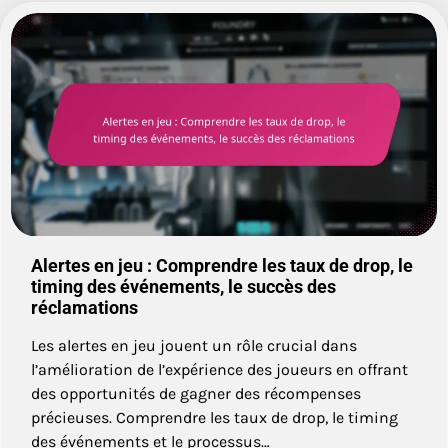
Alertes en jeu : Comprendre les taux de drop, le
timing des événements, le succès des
réclamations
Les alertes en jeu jouent un rôle crucial dans
l’amélioration de l’expérience des joueurs en offrant
des opportunités de gagner des récompenses
précieuses. Comprendre les taux de drop, le timing
des événements et le processus…