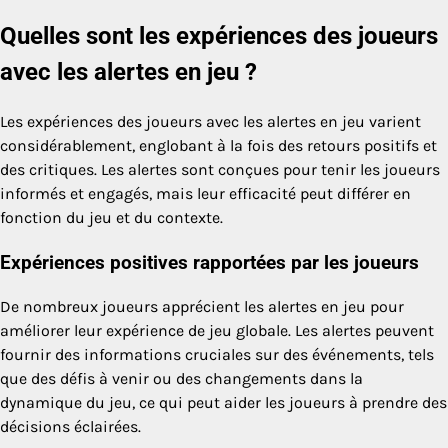
Quelles sont les expériences des joueurs
avec les alertes en jeu ?
Les expériences des joueurs avec les alertes en jeu varient
considérablement, englobant à la fois des retours positifs et
des critiques. Les alertes sont conçues pour tenir les joueurs
informés et engagés, mais leur efficacité peut différer en
fonction du jeu et du contexte.
Expériences positives rapportées par les joueurs
De nombreux joueurs apprécient les alertes en jeu pour
améliorer leur expérience de jeu globale. Les alertes peuvent
fournir des informations cruciales sur des événements, tels
que des défis à venir ou des changements dans la
dynamique du jeu, ce qui peut aider les joueurs à prendre des
décisions éclairées.