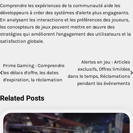
Comprendre les expériences de la communauté aide les
développeurs à créer des systèmes d’alerte plus engageants.
En analysant les interactions et les préférences des joueurs,
les concepteurs de jeux peuvent mettre en œuvre des
stratégies qui améliorent l’engagement des utilisateurs et la
satisfaction globale.
Alertes en jeu : Articles
Post
Prime Gaming : Comprendre
exclusifs, Offres limitées
les délais d’offre, les dates
navigation
dans le temps, Réclamations
d’expiration, la réclamation
pendant les événements
Related Posts