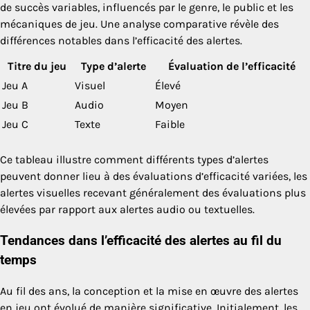
de succès variables, influencés par le genre, le public et les
mécaniques de jeu. Une analyse comparative révèle des
différences notables dans l’efficacité des alertes.
Titre du jeu
Type d’alerte
Évaluation de l’efficacité
Jeu A
Visuel
Élevé
Jeu B
Audio
Moyen
Jeu C
Texte
Faible
Ce tableau illustre comment différents types d’alertes
peuvent donner lieu à des évaluations d’efficacité variées, les
alertes visuelles recevant généralement des évaluations plus
élevées par rapport aux alertes audio ou textuelles.
Tendances dans l’efficacité des alertes au fil du
temps
Au fil des ans, la conception et la mise en œuvre des alertes
en jeu ont évolué de manière significative. Initialement, les