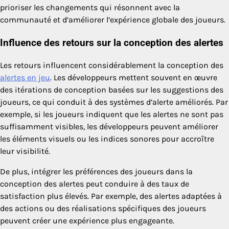
prioriser les changements qui résonnent avec la
communauté et d’améliorer l’expérience globale des joueurs.
Influence des retours sur la conception des alertes
Les retours influencent considérablement la conception des
alertes en jeu
. Les développeurs mettent souvent en œuvre
des itérations de conception basées sur les suggestions des
joueurs, ce qui conduit à des systèmes d’alerte améliorés. Par
exemple, si les joueurs indiquent que les alertes ne sont pas
suffisamment visibles, les développeurs peuvent améliorer
les éléments visuels ou les indices sonores pour accroître
leur visibilité.
De plus, intégrer les préférences des joueurs dans la
conception des alertes peut conduire à des taux de
satisfaction plus élevés. Par exemple, des alertes adaptées à
des actions ou des réalisations spécifiques des joueurs
peuvent créer une expérience plus engageante.