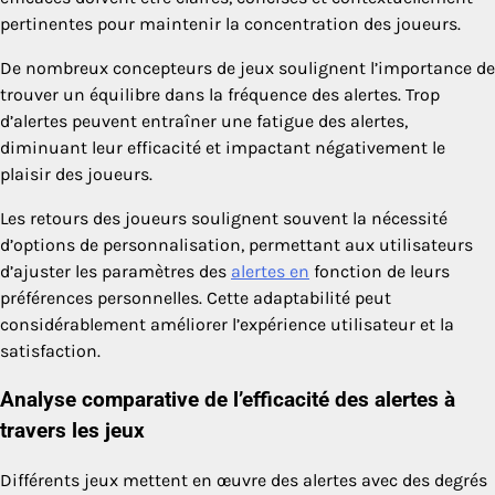
pertinentes pour maintenir la concentration des joueurs.
De nombreux concepteurs de jeux soulignent l’importance de
trouver un équilibre dans la fréquence des alertes. Trop
d’alertes peuvent entraîner une fatigue des alertes,
diminuant leur efficacité et impactant négativement le
plaisir des joueurs.
Les retours des joueurs soulignent souvent la nécessité
d’options de personnalisation, permettant aux utilisateurs
d’ajuster les paramètres des
alertes en
fonction de leurs
préférences personnelles. Cette adaptabilité peut
considérablement améliorer l’expérience utilisateur et la
satisfaction.
Analyse comparative de l’efficacité des alertes à
travers les jeux
Différents jeux mettent en œuvre des alertes avec des degrés