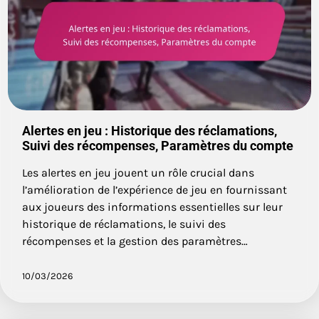
Alertes en jeu : Historique des réclamations,
Suivi des récompenses, Paramètres du compte
Les alertes en jeu jouent un rôle crucial dans
l’amélioration de l’expérience de jeu en fournissant
aux joueurs des informations essentielles sur leur
historique de réclamations, le suivi des
récompenses et la gestion des paramètres…
10/03/2026