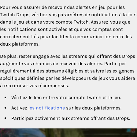
Pour vous assurer de recevoir des alertes en jeu pour les
Twitch Drops, vérifiez vos paramètres de notification à la fois
dans le jeu et dans votre compte Twitch. Assurez-vous que
les notifications sont activées et que vos comptes sont
correctement liés pour faciliter la communication entre les
deux plateformes.
De plus, rester engagé avec les streams qui offrent des Drops
augmente vos chances de recevoir des alertes. Participer
régulièrement à des streams éligibles et suivre les exigences
spécifiques définies par les développeurs de jeux vous aidera
à maximiser vos récompenses.
Vérifiez le lien entre votre compte Twitch et le jeu.
Activez
les notifications
sur les deux plateformes.
Participez activement aux streams offrant des Drops.