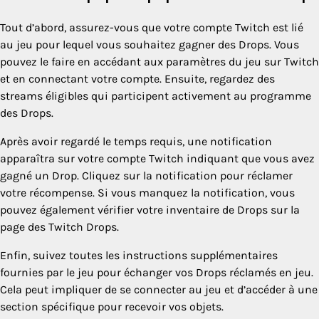
Tout d’abord, assurez-vous que votre compte Twitch est lié
au jeu pour lequel vous souhaitez gagner des Drops. Vous
pouvez le faire en accédant aux paramètres du jeu sur Twitch
et en connectant votre compte. Ensuite, regardez des
streams éligibles qui participent activement au programme
des Drops.
Après avoir regardé le temps requis, une notification
apparaîtra sur votre compte Twitch indiquant que vous avez
gagné un Drop. Cliquez sur la notification pour réclamer
votre récompense. Si vous manquez la notification, vous
pouvez également vérifier votre inventaire de Drops sur la
page des Twitch Drops.
Enfin, suivez toutes les instructions supplémentaires
fournies par le jeu pour échanger vos Drops réclamés en jeu.
Cela peut impliquer de se connecter au jeu et d’accéder à une
section spécifique pour recevoir vos objets.