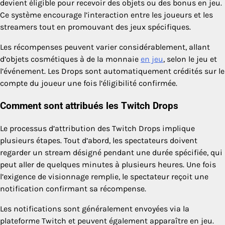
devient éligible pour recevoir des objets ou des bonus en jeu.
Ce système encourage l’interaction entre les joueurs et les
streamers tout en promouvant des jeux spécifiques.
Les récompenses peuvent varier considérablement, allant
d’objets cosmétiques à de la monnaie
en jeu
, selon le jeu et
l’événement. Les Drops sont automatiquement crédités sur le
compte du joueur une fois l’éligibilité confirmée.
Comment sont attribués les Twitch Drops
Le processus d’attribution des Twitch Drops implique
plusieurs étapes. Tout d’abord, les spectateurs doivent
regarder un stream désigné pendant une durée spécifiée, qui
peut aller de quelques minutes à plusieurs heures. Une fois
l’exigence de visionnage remplie, le spectateur reçoit une
notification confirmant sa récompense.
Les notifications sont généralement envoyées via la
plateforme Twitch et peuvent également apparaître en jeu.