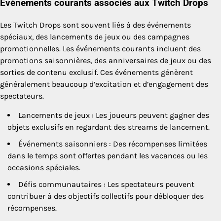
Événements courants associés aux Twitch Drops
Les Twitch Drops sont souvent liés à des événements
spéciaux, des lancements de jeux ou des campagnes
promotionnelles. Les événements courants incluent des
promotions saisonnières, des anniversaires de jeux ou des
sorties de contenu exclusif. Ces événements génèrent
généralement beaucoup d’excitation et d’engagement des
spectateurs.
Lancements de jeux : Les joueurs peuvent gagner des
objets exclusifs en regardant des streams de lancement.
Événements saisonniers : Des récompenses limitées
dans le temps sont offertes pendant les vacances ou les
occasions spéciales.
Défis communautaires : Les spectateurs peuvent
contribuer à des objectifs collectifs pour débloquer des
récompenses.