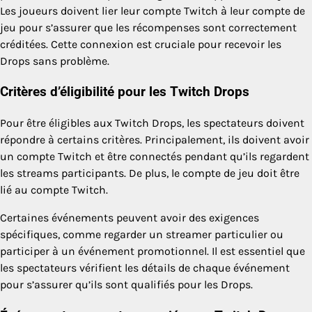
Les joueurs doivent lier leur compte Twitch à leur compte de
jeu pour s’assurer que les récompenses sont correctement
créditées. Cette connexion est cruciale pour recevoir les
Drops sans problème.
Critères d’éligibilité pour les Twitch Drops
Pour être éligibles aux Twitch Drops, les spectateurs doivent
répondre à certains critères. Principalement, ils doivent avoir
un compte Twitch et être connectés pendant qu’ils regardent
les streams participants. De plus, le compte de jeu doit être
lié au compte Twitch.
Certaines événements peuvent avoir des exigences
spécifiques, comme regarder un streamer particulier ou
participer à un événement promotionnel. Il est essentiel que
les spectateurs vérifient les détails de chaque événement
pour s’assurer qu’ils sont qualifiés pour les Drops.