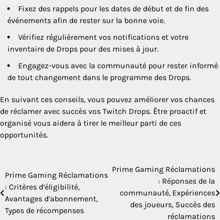
Fixez des rappels pour les dates de début et de fin des
événements afin de rester sur la bonne voie.
Vérifiez régulièrement vos notifications et votre
inventaire de Drops pour des mises à jour.
Engagez-vous avec la communauté pour rester informé
de tout changement dans le programme des Drops.
En suivant ces conseils, vous pouvez améliorer vos chances
de réclamer avec succès vos Twitch Drops. Être proactif et
organisé vous aidera à tirer le meilleur parti de ces
opportunités.
Prime Gaming Réclamations
Post
Prime Gaming Réclamations
: Réponses de la
: Critères d’éligibilité,
navigation
communauté, Expériences
Avantages d’abonnement,
des joueurs, Succès des
Types de récompenses
réclamations