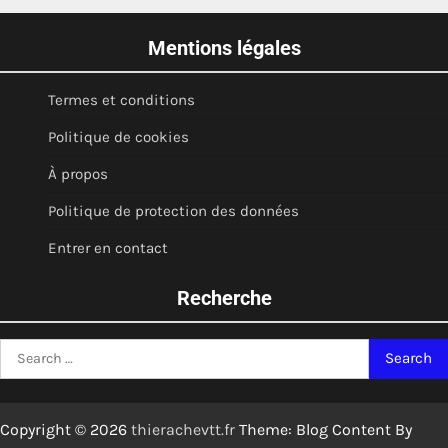
Mentions légales
Termes et conditions
Politique de cookies
À propos
Politique de protection des données
Entrer en contact
Recherche
Search
for:
Copyright © 2026
thierachevtt.fr
Theme: Blog Content By