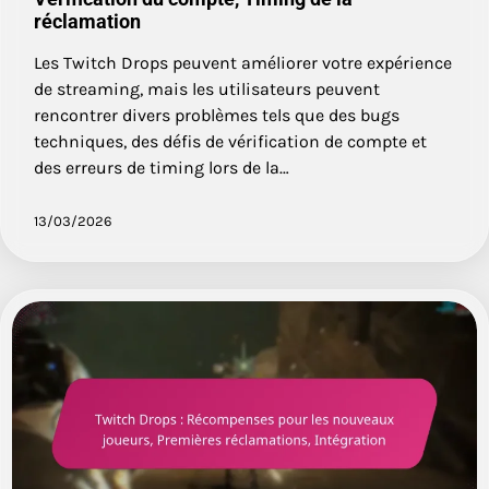
réclamation
Les Twitch Drops peuvent améliorer votre expérience
de streaming, mais les utilisateurs peuvent
rencontrer divers problèmes tels que des bugs
techniques, des défis de vérification de compte et
des erreurs de timing lors de la…
13/03/2026