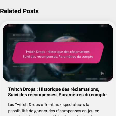
Related Posts
Twitch Drops : Historique des réclamations,
Suivi des récompenses, Paramètres du compte
Les Twitch Drops offrent aux spectateurs la
possibilité de gagner des récompenses en jeu en