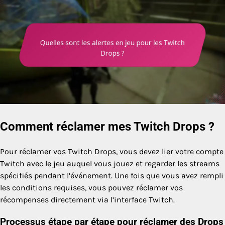
Comment réclamer mes Twitch Drops ?
Pour réclamer vos Twitch Drops, vous devez lier votre compte
Twitch avec le jeu auquel vous jouez et regarder les streams
spécifiés pendant l’événement. Une fois que vous avez rempli
les conditions requises, vous pouvez réclamer vos
récompenses directement via l’interface Twitch.
Processus étape par étape pour réclamer des Drops