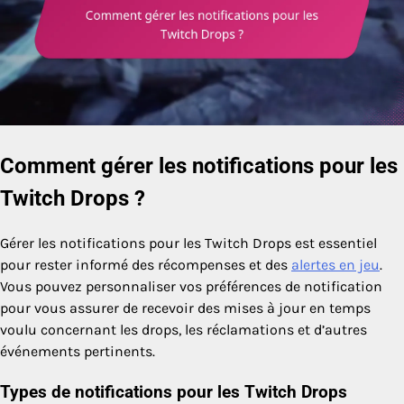
Comment gérer les notifications pour les
Twitch Drops ?
Gérer les notifications pour les Twitch Drops est essentiel
pour rester informé des récompenses et des
alertes en jeu
.
Vous pouvez personnaliser vos préférences de notification
pour vous assurer de recevoir des mises à jour en temps
voulu concernant les drops, les réclamations et d’autres
événements pertinents.
Types de notifications pour les Twitch Drops