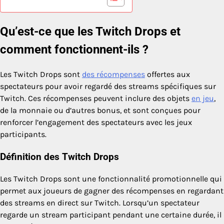
Qu’est-ce que les Twitch Drops et
comment fonctionnent-ils ?
Les Twitch Drops sont
des récompenses
offertes aux
spectateurs pour avoir regardé des streams spécifiques sur
Twitch. Ces récompenses peuvent inclure des objets
en jeu
,
de la monnaie ou d’autres bonus, et sont conçues pour
renforcer l’engagement des spectateurs avec les jeux
participants.
Définition des Twitch Drops
Les Twitch Drops sont une fonctionnalité promotionnelle qui
permet aux joueurs de gagner des récompenses en regardant
des streams en direct sur Twitch. Lorsqu’un spectateur
regarde un stream participant pendant une certaine durée, il