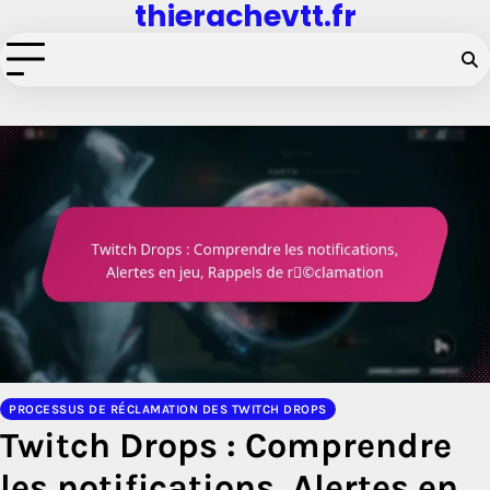
thierachevtt.fr
Skip
to
content
PROCESSUS DE RÉCLAMATION DES TWITCH DROPS
Twitch Drops : Comprendre
les notifications, Alertes en