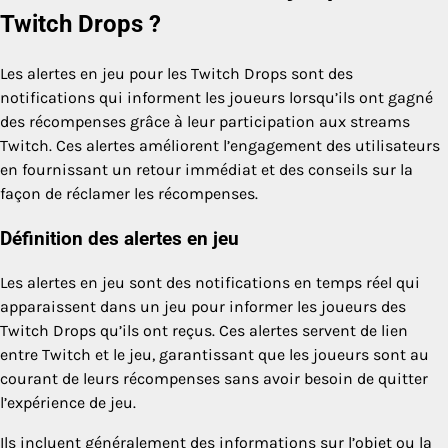
Twitch Drops ?
Les alertes en jeu pour les Twitch Drops sont des
notifications qui informent les joueurs lorsqu’ils ont gagné
des récompenses grâce à leur participation aux streams
Twitch. Ces alertes améliorent l’engagement des utilisateurs
en fournissant un retour immédiat et des conseils sur la
façon de réclamer les récompenses.
Définition des alertes en jeu
Les alertes en jeu sont des notifications en temps réel qui
apparaissent dans un jeu pour informer les joueurs des
Twitch Drops qu’ils ont reçus. Ces alertes servent de lien
entre Twitch et le jeu, garantissant que les joueurs sont au
courant de leurs récompenses sans avoir besoin de quitter
l’expérience de jeu.
Ils incluent généralement des informations sur l’objet ou la