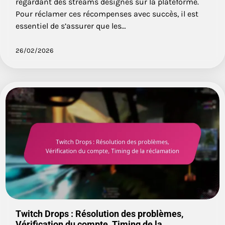
regardant des streams désignés sur la plateforme.
Pour réclamer ces récompenses avec succès, il est
essentiel de s’assurer que les…
26/02/2026
Twitch Drops : Résolution des problèmes,
Vérification du compte, Timing de la