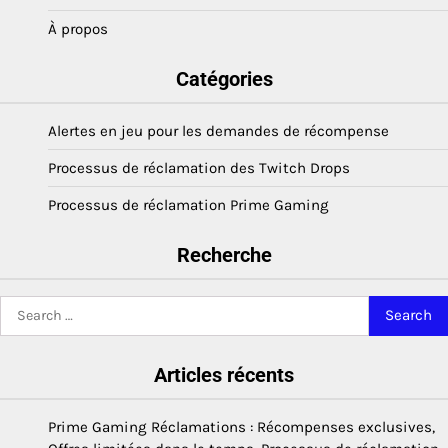
À propos
Catégories
Alertes en jeu pour les demandes de récompense
Processus de réclamation des Twitch Drops
Processus de réclamation Prime Gaming
Recherche
Search
for:
Articles récents
Prime Gaming Réclamations : Récompenses exclusives,