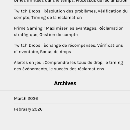
Offres limitées dans le temps, Processus de réclamation
Twitch Drops : Résolution des problèmes, Vérification du
compte, Timing de la réclamation
Prime Gaming : Maximiser les avantages, Réclamation
stratégique, Gestion de compte
Twitch Drops : Échange de récompenses, Vérifications
d’inventaire, Bonus de drops
Alertes en jeu : Comprendre les taux de drop, le timing
des événements, le succès des réclamations
Archives
March 2026
February 2026