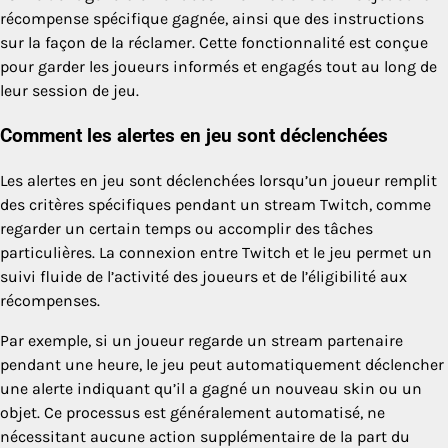
récompense spécifique gagnée, ainsi que des instructions
sur la façon de la réclamer. Cette fonctionnalité est conçue
pour garder les joueurs informés et engagés tout au long de
leur session de jeu.
Comment les alertes en jeu sont déclenchées
Les alertes en jeu sont déclenchées lorsqu’un joueur remplit
des critères spécifiques pendant un stream Twitch, comme
regarder un certain temps ou accomplir des tâches
particulières. La connexion entre Twitch et le jeu permet un
suivi fluide de l’activité des joueurs et de l’éligibilité aux
récompenses.
Par exemple, si un joueur regarde un stream partenaire
pendant une heure, le jeu peut automatiquement déclencher
une alerte indiquant qu’il a gagné un nouveau skin ou un
objet. Ce processus est généralement automatisé, ne
nécessitant aucune action supplémentaire de la part du