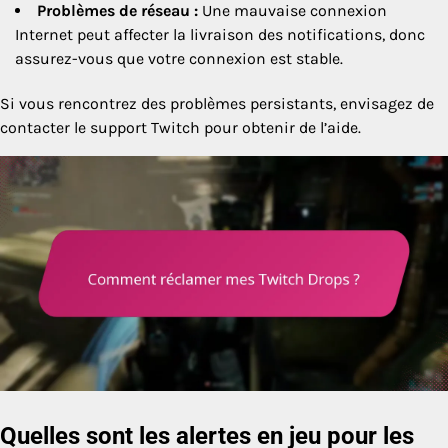
Problèmes de réseau :
Une mauvaise connexion
Internet peut affecter la livraison des notifications, donc
assurez-vous que votre connexion est stable.
Si vous rencontrez des problèmes persistants, envisagez de
contacter le support Twitch pour obtenir de l’aide.
Quelles sont les alertes en jeu pour les