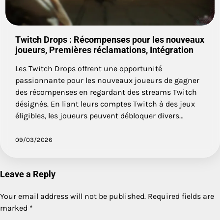
Twitch Drops : Récompenses pour les nouveaux
joueurs, Premières réclamations, Intégration
Les Twitch Drops offrent une opportunité
passionnante pour les nouveaux joueurs de gagner
des récompenses en regardant des streams Twitch
désignés. En liant leurs comptes Twitch à des jeux
éligibles, les joueurs peuvent débloquer divers…
09/03/2026
Leave a Reply
Your email address will not be published.
Required fields are
marked
*