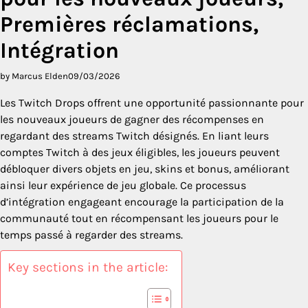
Premières réclamations,
Intégration
by Marcus Elden
09/03/2026
Les Twitch Drops offrent une opportunité passionnante pour
les nouveaux joueurs de gagner des récompenses en
regardant des streams Twitch désignés. En liant leurs
comptes Twitch à des jeux éligibles, les joueurs peuvent
débloquer divers objets en jeu, skins et bonus, améliorant
ainsi leur expérience de jeu globale. Ce processus
d’intégration engageant encourage la participation de la
communauté tout en récompensant les joueurs pour le
temps passé à regarder des streams.
Key sections in the article: