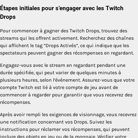
Étapes initiales pour s’engager avec les Twitch
Drops
Pour commencer à gagner des Twitch Drops, trouvez des
streams qui les offrent activement. Recherchez des chaînes
qui affichent le tag “Drops Activés”, ce qui indique que les
spectateurs peuvent gagner des récompenses en regardant.
Engagez-vous avec le stream en regardant pendant une
durée spécifiée, qui peut varier de quelques minutes à
plusieurs heures, selon l’événement. Assurez-vous que votre
compte Twitch est lié à votre compte de jeu avant de
commencer à regarder pour garantir que vous recevrez des
récompenses.
Après avoir rempli les exigences de visionnage, vous recevrez
une notification concernant vos Drops. Suivez les
instructions pour réclamer vos récompenses, qui peuvent
inclure des objets en jeu ou de la monnaie. Vérifiez votre