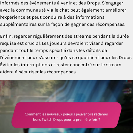
informés des événements à venir et des Drops. S’engager
avec la communauté via le chat peut également améliorer
l’expérience et peut conduire à des informations
supplémentaires sur la façon de gagner des récompenses.
Enfin, regarder régulièrement des streams pendant la durée
requise est crucial. Les joueurs devraient viser à regarder
pendant tout le temps spécifié dans les détails de
l’événement pour s’assurer qu’ils se qualifient pour les Drops.
Éviter les interruptions et rester concentré sur le stream
aidera à sécuriser les récompenses.