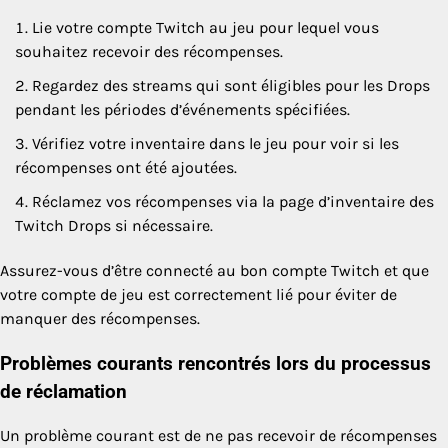
Lie votre compte Twitch au jeu pour lequel vous
souhaitez recevoir des récompenses.
Regardez des streams qui sont éligibles pour les Drops
pendant les périodes d’événements spécifiées.
Vérifiez votre inventaire dans le jeu pour voir si les
récompenses ont été ajoutées.
Réclamez vos récompenses via la page d’inventaire des
Twitch Drops si nécessaire.
Assurez-vous d’être connecté au bon compte Twitch et que
votre compte de jeu est correctement lié pour éviter de
manquer des récompenses.
Problèmes courants rencontrés lors du processus
de réclamation
Un problème courant est de ne pas recevoir de récompenses