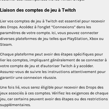
Liaison des comptes de jeu à Twitch
Lier vos comptes de jeu à Twitch est essentiel pour recevoir
des Drops. Accédez à l’onglet “Connexions” dans les
paramètres de votre compte. Ici, vous pouvez connecter
diverses plateformes de jeu telles que PlayStation, Xbox ou
Steam.
Chaque plateforme peut avoir des étapes spécifiques pour
lier les comptes, impliquant généralement de se connecter à
votre compte de jeu et d’autoriser Twitch à y accéder.
Assurez-vous de suivre les instructions attentivement pour
garantir une connexion réussie.
Une fois lié, vous serez éligible pour recevoir des Drops des
jeux associés à ces comptes. Vérifiez les exigences de chaque
jeu, car certains peuvent avoir des étapes ou des restrictions
supplémentaires.