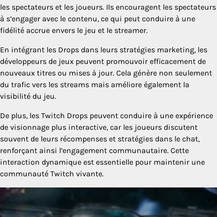
les spectateurs et les joueurs. Ils encouragent les spectateurs
à s’engager avec le contenu, ce qui peut conduire à une
fidélité accrue envers le jeu et le streamer.
En intégrant les Drops dans leurs stratégies marketing, les
développeurs de jeux peuvent promouvoir efficacement de
nouveaux titres ou mises à jour. Cela génère non seulement
du trafic vers les streams mais améliore également la
visibilité du jeu.
De plus, les Twitch Drops peuvent conduire à une expérience
de visionnage plus interactive, car les joueurs discutent
souvent de leurs récompenses et stratégies dans le chat,
renforçant ainsi l’engagement communautaire. Cette
interaction dynamique est essentielle pour maintenir une
communauté Twitch vivante.