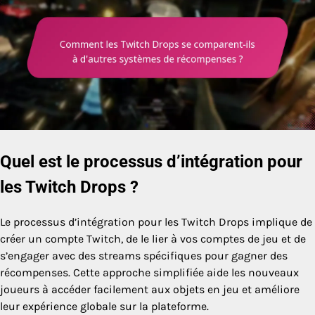
Quel est le processus d’intégration pour
les Twitch Drops ?
Le processus d’intégration pour les Twitch Drops implique de
créer un compte Twitch, de le lier à vos comptes de jeu et de
s’engager avec des streams spécifiques pour gagner des
récompenses. Cette approche simplifiée aide les nouveaux
joueurs à accéder facilement aux objets en jeu et améliore
leur expérience globale sur la plateforme.