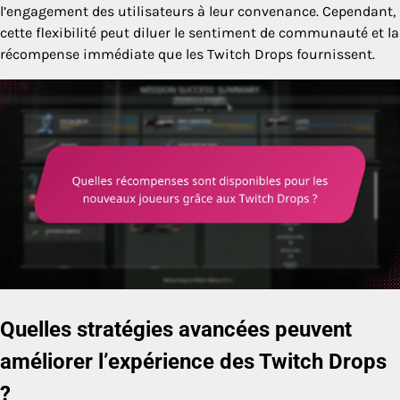
l’engagement des utilisateurs à leur convenance. Cependant,
cette flexibilité peut diluer le sentiment de communauté et la
récompense immédiate que les Twitch Drops fournissent.
Quelles stratégies avancées peuvent
améliorer l’expérience des Twitch Drops
?