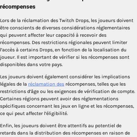
récompenses
Lors de la réclamation des Twitch Drops, les joueurs doivent
être conscients de diverses considérations réglementaires
qui peuvent affecter leur capacité à recevoir des
récompenses. Des restrictions régionales peuvent limiter
l’accès à certains Drops, en fonction de la localisation du
joueur. Il est important de vérifier si les récompenses sont
disponibles dans votre pays.
Les joueurs doivent également considérer les implications
légales de la
réclamation des
récompenses, telles que les
restrictions d’âge ou les exigences de vérification de compte.
Certaines régions peuvent avoir des réglementations
spécifiques concernant les jeux en ligne et les récompenses,
ce qui peut affecter l’éligibilité.
Enfin, les joueurs doivent être attentifs au potentiel de
retards dans la distribution des récompenses en raison de