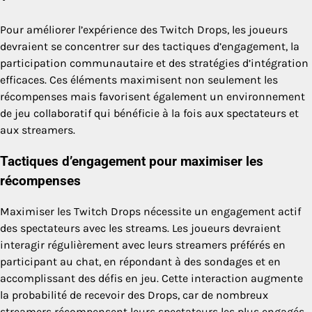
Pour améliorer l’expérience des Twitch Drops, les joueurs
devraient se concentrer sur des tactiques d’engagement, la
participation communautaire et des stratégies d’intégration
efficaces. Ces éléments maximisent non seulement les
récompenses mais favorisent également un environnement
de jeu collaboratif qui bénéficie à la fois aux spectateurs et
aux streamers.
Tactiques d’engagement pour maximiser les
récompenses
Maximiser les Twitch Drops nécessite un engagement actif
des spectateurs avec les streams. Les joueurs devraient
interagir régulièrement avec leurs streamers préférés en
participant au chat, en répondant à des sondages et en
accomplissant des défis en jeu. Cette interaction augmente
la probabilité de recevoir des Drops, car de nombreux
streamers récompensent leurs spectateurs les plus engagés.