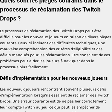
Quels sont les pièges courants dans le
processus de réclamation des Twitch
Drops ?
Le processus de réclamation des Twitch Drops peut être
difficile pour les nouveaux joueurs en raison de divers pièges
courants. Ceux-ci incluent des difficultés techniques, une
mauvaise compréhension des critères d’éligibilité et des
délais manqués pour les réclamations. Être conscient de ces
problèmes peut aider les joueurs à naviguer dans le
processus plus facilement.
Défis d’implémentation pour les nouveaux joueurs
Les nouveaux joueurs rencontrent souvent plusieurs défis
d’implémentation lorsqu’ils essaient de réclamer des Twitch
Drops. Une erreur courante est de ne pas lier correctement
leur compte Twitch au jeu, ce qui peut les empêcher de