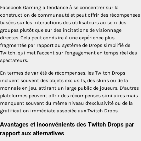
Facebook Gaming a tendance à se concentrer sur la
construction de communauté et peut offrir des récompenses
basées sur les interactions des utilisateurs au sein des
groupes plutôt que sur des incitations de visionnage
directes. Cela peut conduire à une expérience plus
fragmentée par rapport au système de Drops simplifié de
Twitch, qui met l’accent sur l’engagement en temps réel des
spectateurs.
En termes de variété de récompenses, les Twitch Drops
incluent souvent des objets exclusifs, des skins ou de la
monnaie en jeu, attirant un large public de joueurs. D’autres
plateformes peuvent offrir des récompenses similaires mais
manquent souvent du même niveau d’exclusivité ou de la
gratification immédiate associée aux Twitch Drops.
Avantages et inconvénients des Twitch Drops par
rapport aux alternatives