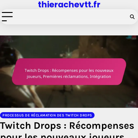
thierachevtt.fr
Skip
to
content
PROCESSUS DE RÉCLAMATION DES TWITCH DROPS
Twitch Drops : Récompenses
pour les nouveaux joueurs,