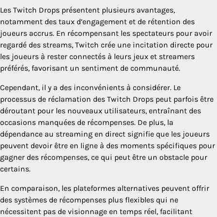
Les Twitch Drops présentent plusieurs avantages,
notamment des taux d’engagement et de rétention des
joueurs accrus. En récompensant les spectateurs pour avoir
regardé des streams, Twitch crée une incitation directe pour
les joueurs à rester connectés à leurs jeux et streamers
préférés, favorisant un sentiment de communauté.
Cependant, il y a des inconvénients à considérer. Le
processus de réclamation des Twitch Drops peut parfois être
déroutant pour les nouveaux utilisateurs, entraînant des
occasions manquées de récompenses. De plus, la
dépendance au streaming en direct signifie que les joueurs
peuvent devoir être en ligne à des moments spécifiques pour
gagner des récompenses, ce qui peut être un obstacle pour
certains.
En comparaison, les plateformes alternatives peuvent offrir
des systèmes de récompenses plus flexibles qui ne
nécessitent pas de visionnage en temps réel, facilitant