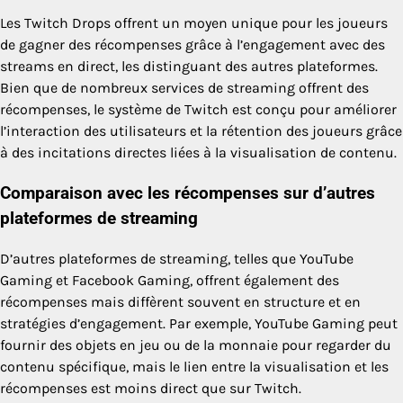
Les Twitch Drops offrent un moyen unique pour les joueurs
de gagner des récompenses grâce à l’engagement avec des
streams en direct, les distinguant des autres plateformes.
Bien que de nombreux services de streaming offrent des
récompenses, le système de Twitch est conçu pour améliorer
l’interaction des utilisateurs et la rétention des joueurs grâce
à des incitations directes liées à la visualisation de contenu.
Comparaison avec les récompenses sur d’autres
plateformes de streaming
D’autres plateformes de streaming, telles que YouTube
Gaming et Facebook Gaming, offrent également des
récompenses mais diffèrent souvent en structure et en
stratégies d’engagement. Par exemple, YouTube Gaming peut
fournir des objets en jeu ou de la monnaie pour regarder du
contenu spécifique, mais le lien entre la visualisation et les
récompenses est moins direct que sur Twitch.