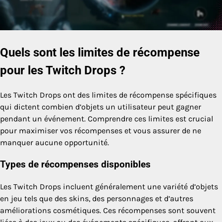
Quels sont les limites de récompense
pour les Twitch Drops ?
Les Twitch Drops ont des limites de récompense spécifiques
qui dictent combien d’objets un utilisateur peut gagner
pendant un événement. Comprendre ces limites est crucial
pour maximiser vos récompenses et vous assurer de ne
manquer aucune opportunité.
Types de récompenses disponibles
Les Twitch Drops incluent généralement une variété d’objets
en jeu tels que des skins, des personnages et d’autres
améliorations cosmétiques. Ces récompenses sont souvent