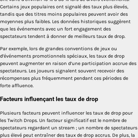
Certains jeux populaires ont signalé des taux plus élevés,
tandis que des titres moins populaires peuvent avoir des
moyennes plus faibles. Les données historiques suggèrent
que les événements avec un fort engagement des
spectateurs tendent à donner de meilleurs taux de drop.
Par exemple, lors de grandes conventions de jeux ou
d’événements promotionnels spéciaux, les taux de drop
peuvent augmenter en raison d’une participation accrue des
spectateurs. Les joueurs signalent souvent recevoir des
récompenses plus fréquemment pendant ces périodes de
forte affluence.
Facteurs influençant les taux de drop
Plusieurs facteurs peuvent influencer les taux de drop pour
les Twitch Drops. Un facteur significatif est le nombre de
spectateurs regardant un stream ; un nombre de spectateurs
plus élevé peut entraîner des taux de drop accrus. De plus, la