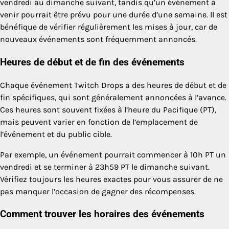
vendredi au dimanche suivant, tandis qu’un événement à
venir pourrait être prévu pour une durée d’une semaine. Il est
bénéfique de vérifier régulièrement les mises à jour, car de
nouveaux événements sont fréquemment annoncés.
Heures de début et de fin des événements
Chaque événement Twitch Drops a des heures de début et de
fin spécifiques, qui sont généralement annoncées à l’avance.
Ces heures sont souvent fixées à l’heure du Pacifique (PT),
mais peuvent varier en fonction de l’emplacement de
l’événement et du public cible.
Par exemple, un événement pourrait commencer à 10h PT un
vendredi et se terminer à 23h59 PT le dimanche suivant.
Vérifiez toujours les heures exactes pour vous assurer de ne
pas manquer l’occasion de gagner des récompenses.
Comment trouver les horaires des événements