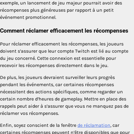
exemple, un lancement de jeu majeur pourrait avoir des
récompenses plus généreuses par rapport à un petit
événement promotionnel.
Comment réclamer efficacement les récompenses
Pour réclamer efficacement les récompenses, les joueurs
doivent s’assurer que leur compte Twitch est lié au compte
du jeu concerné. Cette connexion est essentielle pour
recevoir les récompenses directement dans le jeu.
De plus, les joueurs devraient surveiller leurs progrès
pendant les événements, car certaines récompenses
nécessitent des actions spécifiques, comme regarder un
certain nombre d’heures de gameplay. Mettre en place des
rappels peut aider à s’assurer que vous ne manquez pas de
réclamer vos récompenses.
Enfin, soyez conscient de la fenêtre
de réclamation
, car
certaines récompenses peuvent n’être disponibles que pour