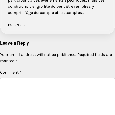
participant à des événements spécifiques, mais des
conditions d’éligibilité doivent être remplies, y
compris l’âge du compte et les comptes…
13/02/2026
Leave a Reply
Your email address will not be published.
Required fields are
marked
*
Comment
*