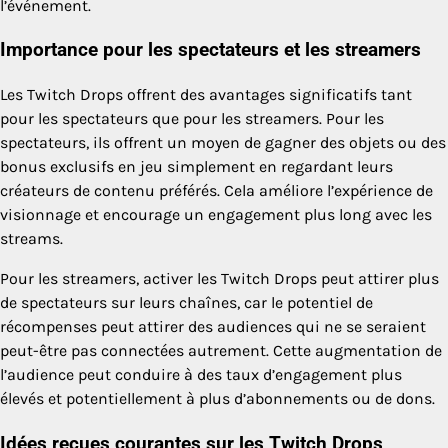
l’événement.
Importance pour les spectateurs et les streamers
Les Twitch Drops offrent des avantages significatifs tant
pour les spectateurs que pour les streamers. Pour les
spectateurs, ils offrent un moyen de gagner des objets ou des
bonus exclusifs en jeu simplement en regardant leurs
créateurs de contenu préférés. Cela améliore l’expérience de
visionnage et encourage un engagement plus long avec les
streams.
Pour les streamers, activer les Twitch Drops peut attirer plus
de spectateurs sur leurs chaînes, car le potentiel de
récompenses peut attirer des audiences qui ne se seraient
peut-être pas connectées autrement. Cette augmentation de
l’audience peut conduire à des taux d’engagement plus
élevés et potentiellement à plus d’abonnements ou de dons.
Idées reçues courantes sur les Twitch Drops