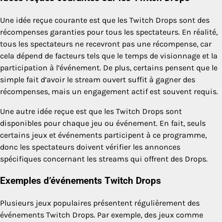
Une idée reçue courante est que les Twitch Drops sont des
récompenses garanties pour tous les spectateurs. En réalité,
tous les spectateurs ne recevront pas une récompense, car
cela dépend de facteurs tels que le temps de visionnage et la
participation à l’événement. De plus, certains pensent que le
simple fait d’avoir le stream ouvert suffit à gagner des
récompenses, mais un engagement actif est souvent requis.
Une autre idée reçue est que les Twitch Drops sont
disponibles pour chaque jeu ou événement. En fait, seuls
certains jeux et événements participent à ce programme,
donc les spectateurs doivent vérifier les annonces
spécifiques concernant les streams qui offrent des Drops.
Exemples d’événements Twitch Drops
Plusieurs jeux populaires présentent régulièrement des
événements Twitch Drops. Par exemple, des jeux comme