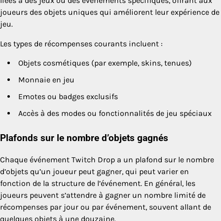
liées à des jeux ou des événements spécifiques, offrant aux
joueurs des objets uniques qui améliorent leur expérience de
jeu.
Les types de récompenses courants incluent :
Objets cosmétiques (par exemple, skins, tenues)
Monnaie en jeu
Emotes ou badges exclusifs
Accès à des modes ou fonctionnalités de jeu spéciaux
Plafonds sur le nombre d’objets gagnés
Chaque événement Twitch Drop a un plafond sur le nombre
d’objets qu’un joueur peut gagner, qui peut varier en
fonction de la structure de l’événement. En général, les
joueurs peuvent s’attendre à gagner un nombre limité de
récompenses par jour ou par événement, souvent allant de
quelques objets à une douzaine.