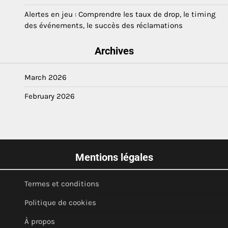
Alertes en jeu : Comprendre les taux de drop, le timing
des événements, le succès des réclamations
Archives
March 2026
February 2026
Mentions légales
Termes et conditions
Politique de cookies
À propos