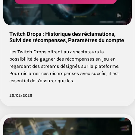
Twitch Drops : Historique des réclamations,
Suivi des récompenses, Paramètres du compte
Les Twitch Drops offrent aux spectateurs la
possibilité de gagner des récompenses en jeu en
regardant des streams désignés sur la plateforme.
Pour réclamer ces récompenses avec succès, il est
essentiel de s’assurer que les…
26/02/2026