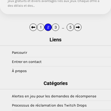
jeux gratuits et divers avantages liés aux jeux. Chaque offre a
des délais et des…
Posts
1
2
3
…
5
pagination
Liens
Parcourir
Entrer en contact
À propos
Catégories
Alertes en jeu pour les demandes de récompense
Processus de réclamation des Twitch Drops