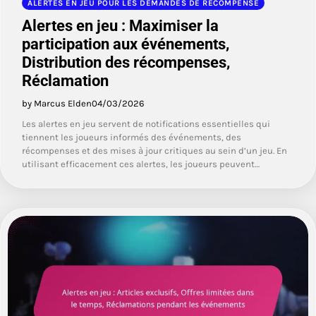
ALERTES EN JEU POUR LES DEMANDES DE RÉCOMPENSE
Alertes en jeu : Maximiser la
participation aux événements,
Distribution des récompenses,
Réclamation
by Marcus Elden
04/03/2026
Les alertes en jeu servent de notifications essentielles qui
tiennent les joueurs informés des événements, des
récompenses et des mises à jour critiques au sein d’un jeu. En
utilisant efficacement ces alertes, les joueurs peuvent…