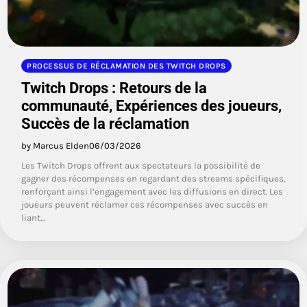
PROCESSUS DE RÉCLAMATION DES TWITCH DROPS
Twitch Drops : Retours de la
communauté, Expériences des joueurs,
Succès de la réclamation
by Marcus Elden
06/03/2026
Les Twitch Drops offrent aux spectateurs la possibilité de
gagner des récompenses en regardant des streams spécifiques,
renforçant ainsi l’engagement avec les diffusions en direct. Les
joueurs peuvent réclamer ces récompenses avec succès en
liant…