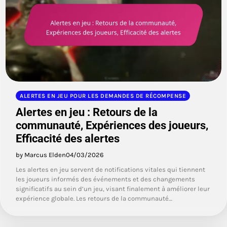
ALERTES EN JEU POUR LES DEMANDES DE RÉCOMPENSE
Alertes en jeu : Retours de la
communauté, Expériences des joueurs,
Efficacité des alertes
by Marcus Elden
04/03/2026
Les alertes en jeu servent de notifications vitales qui tiennent
les joueurs informés des événements et des changements
significatifs au sein d’un jeu, visant finalement à améliorer leur
expérience globale. Les retours de la communauté…